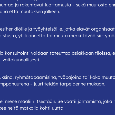
uuntaa ja rakentavat luottamusta – sekä muutosta en
ana että muutoksen jälkeen.
 esihenkilöille ja työyhteisöille, jotka elävät organisa
distusta, yt-tilannetta tai muuta merkittävää siirtymä
a konsultointi voidaan toteuttaa asiakkaan tiloissa, e
 valtakunnallisesti.
uksina, ryhmätapaamisina, työpajoina tai koko muuto
umppanuutena – juuri teidän tarpeidenne mukaan.
i mene maaliin itsestään. Se vaatii johtamista, joka
kee heitä matkalla kohti uutta.