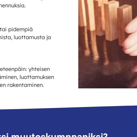
mennuksia.
a tai pidempiä
mista, luottamusta ja
 eteenpäin: yhteisen
täminen, luottamuksen
jen rakentaminen.
tsi muutoskumppaniksi?