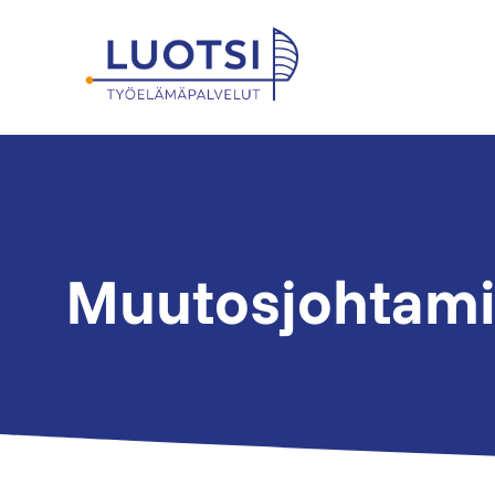
Siirry
sisältöön
Muutosjohtami