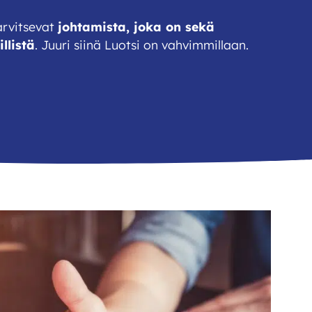
arvitsevat
johtamista, joka on sekä
llistä
. Juuri siinä Luotsi on vahvimmillaan.