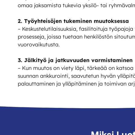
omaa jaksamista tukevia yksilö- tai ryhmäval
2. Työyhteisöjen tukeminen muutoksessa
– Keskustelutilaisuuksia, fasilitoituja työpajoj
prosesseja, joissa tuetaan henkilöstön sitoutu
vuorovaikutusta.
3. Jälkityö ja jatkuvuuden varmistaminen
– Kun muutos on viety läpi, tärkeää on katsoa
suunnan ankkurointi, saavutetun hyvän ylläpi
palauttaminen ja ylläpitäminen ja toimivan ar
Miksi Luo