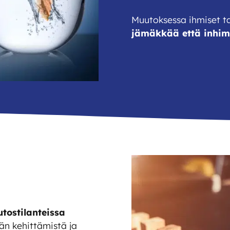
Muutoksessa ihmiset t
jämäkkää että inhimi
tostilanteissa
än kehittämistä ja