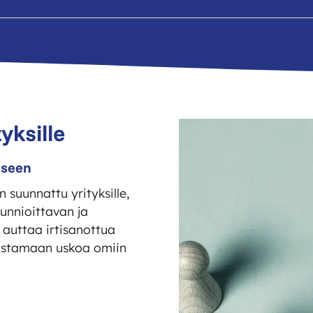
yksille
iseen
 suunnattu yrityksille,
kunnioittavan ja
 auttaa irtisanottua
vistamaan uskoa omiin