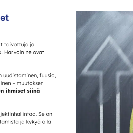
et
 toivottuja ja
a. Harvoin ne ovat
 uudistaminen, fuusio,
aminen – muutoksen
n ihmiset siinä
ktinhallintaa. Se on
tamista ja kykyä olla