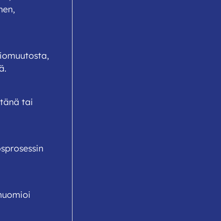
nen,
atiomuutosta,
ä.
tänä tai
sprosessin
 huomioi