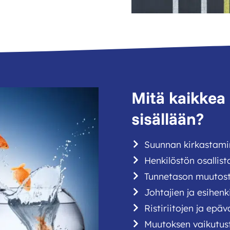
Mitä kaikkea
sisällään?
Suunnan kirkastamin
Henkilöstön osallis
Tunnetason muutos
Johtajien ja esihen
Ristiriitojen ja epä
Muutoksen vaikutust