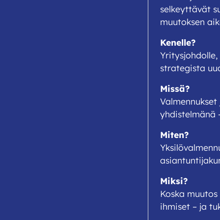
selkeyttävät s
muutoksen aik
Kenelle?
Yritysjohdolle,
strategista uu
Missä?
Valmennukset j
yhdistelmänä –
Miten?
Yksilövalmenn
asiantuntijak
Miksi?
Koska muutos e
ihmiset – ja tu