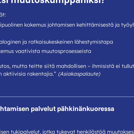
ät:
ipuolinen kokemus johtamisen kehittämisestä ja työyh
dialoginen ja ratkaisukeskeinen lähestymistapa
emus vaativista muutosprosesseista
utos, mutta teitte siitä mahdollisen – ihmisistä ei tul
 aktiivisia rakentajia.”
(Asiakaspalaute)
htamisen palvelut pähkinänkuoressa
en tukipalvelut, jotka tukevat henkilöstöä muutokses