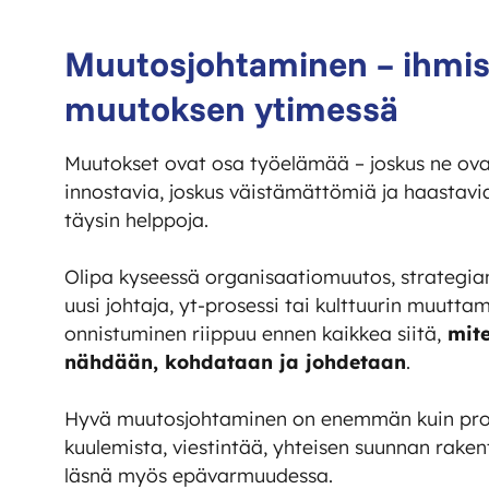
Muutosjohtaminen – ihmis
muutoksen ytimessä
Muutokset ovat osa työelämää – joskus ne ovat
innostavia, joskus väistämättömiä ja haastavi
täysin helppoja.
Olipa kyseessä organisaatiomuutos, strategian
uusi johtaja, yt-prosessi tai kulttuurin muutt
onnistuminen riippuu ennen kaikkea siitä,
mite
nähdään, kohdataan ja johdetaan
.
Hyvä muutosjohtaminen on enemmän kuin proje
kuulemista, viestintää, yhteisen suunnan raken
läsnä myös epävarmuudessa.