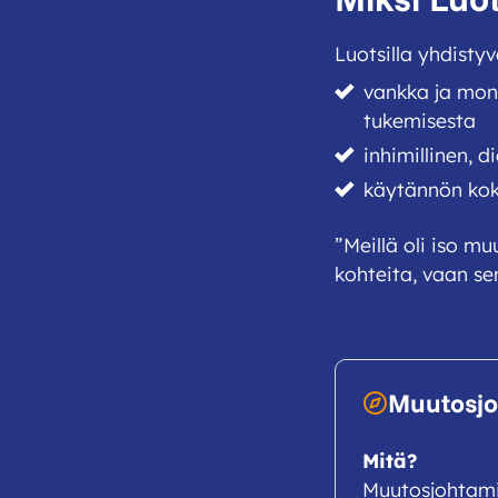
Luotsilla yhdistyv
vankka ja mon
tukemisesta
inhimillinen, 
käytännön kok
”Meillä oli iso mu
kohteita, vaan sen
Muutosjo
Mitä?
Muutosjohtamis