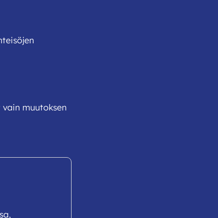
teisöjen
lut vain muutoksen
sa,